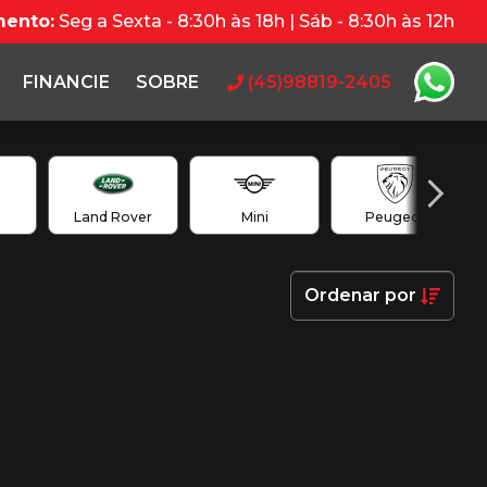
mento:
Seg a Sexta - 8:30h às 18h | Sáb - 8:30h às 12h
FINANCIE
SOBRE
(45)98819-2405
Land Rover
Mini
Peugeot
Ordenar
por