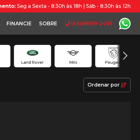
mento:
Seg a Sexta - 8:30h às 18h | Sáb - 8:30h às 12h
FINANCIE
SOBRE
(45)98819-2405
Land Rover
Mini
Peugeot
Ordenar
por