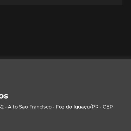
os
 - Alto Sao Francisco - Foz do Iguaçu/PR - CEP