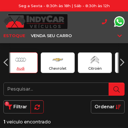
Seg a Sexta - 8:30h às 18h | Sáb - 8:30h às 12h
ESTOQUE
VENDA SEU CARRO
Audi
Chevrolet
Citroën
1
Filtrar
Ordenar
1
veículo encontrado